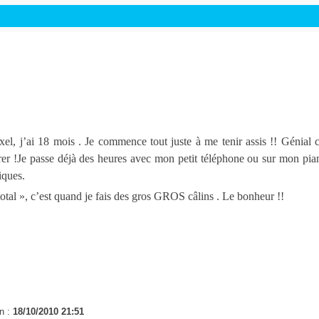
el, j’ai 18 mois . Je commence tout juste à me tenir assis !! Génial c
er !Je passe déjà des heures avec mon petit téléphone ou sur mon pi
iques.
total », c’est quand je fais des gros GROS câlins . Le bonheur !!
n :
18/10/2010 21:51