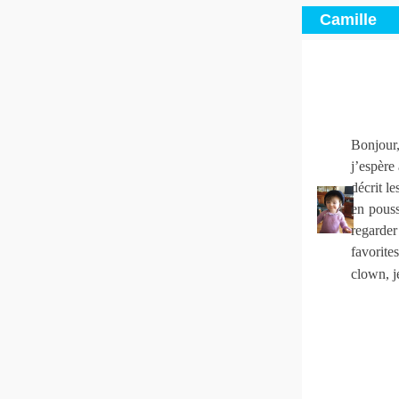
Camille
Bonjour,
j’espère
décrit l
en pouss
regarder
favorite
clown, je