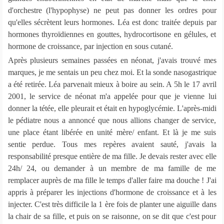
d'orchestre (l'hypophyse) ne peut pas donner les ordres pour
qu'elles sécrètent leurs hormones. Léa est donc traitée depuis par
hormones thyroïdiennes en gouttes, hydrocortisone en gélules, et
hormone de croissance, par injection en sous cutané.
Après plusieurs semaines passées en néonat, j'avais trouvé mes
marques, je me sentais un peu chez moi. Et la sonde nasogastrique
a été retirée. Léa parvenait mieux à boire au sein. A 5h le 17 avril
2001, le service de néonat m'a appelée pour que je vienne lui
donner la tétée, elle pleurait et était en hypoglycémie. L'après-midi
le pédiatre nous a annoncé que nous allions changer de service,
une place étant libérée en unité mère/ enfant. Et là je me suis
sentie perdue. Tous mes repères avaient sauté, j'avais la
responsabilité presque entière de ma fille. Je devais rester avec elle
24h/ 24, ou demander à un membre de ma famille de me
remplacer auprès de ma fille le temps d'aller faire ma douche ! J'ai
appris à préparer les injections d'hormone de croissance et à les
injecter. C'est très difficile la 1 ère fois de planter une aiguille dans
la chair de sa fille, et puis on se raisonne, on se dit que c'est pour