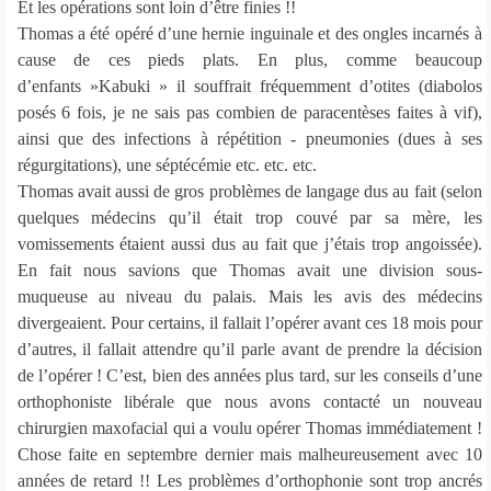
Et les opérations sont loin d’être finies !!
Thomas a été opéré d’une hernie inguinale et des ongles incarnés à
cause de ces pieds plats. En plus, comme beaucoup
d’enfants »Kabuki » il souffrait fréquemment d’otites (diabolos
posés 6 fois, je ne sais pas combien de paracentèses faites à vif),
ainsi que des infections à répétition - pneumonies (dues à ses
régurgitations), une séptécémie etc. etc. etc.
Thomas avait aussi de gros problèmes de langage dus au fait (selon
quelques médecins qu’il était trop couvé par sa mère, les
vomissements étaient aussi dus au fait que j’étais trop angoissée).
En fait nous savions que Thomas avait une division sous-
muqueuse au niveau du palais. Mais les avis des médecins
divergeaient. Pour certains, il fallait l’opérer avant ces 18 mois pour
d’autres, il fallait attendre qu’il parle avant de prendre la décision
de l’opérer ! C’est, bien des années plus tard, sur les conseils d’une
orthophoniste libérale que nous avons contacté un nouveau
chirurgien maxofacial qui a voulu opérer Thomas immédiatement !
Chose faite en septembre dernier mais malheureusement avec 10
années de retard !! Les problèmes d’orthophonie sont trop ancrés