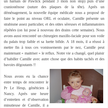
un harnais de Pawlick pendant 3 mois non stop) puis d’une
craniosténose (suture des plaques de la tête). Après un
déménagement, la nouvelle équipe médicale nous a proposé de
faire le point au niveau ORL et oculaire, Camille présente un
strabisme assez particulier, et des otites séreuses et inflammatoires
répétées (on lui pose à nouveau des drains cette semaine). Nous
avons aussi rencontré un chirurgien maxillo-faciale pour son voile
du palais trop faible et sa luette bifide. A 18 mois, il a réussi à
mettre fin à tous ces vomissements par le nez, Camille peut
maintenant « maitriser » le reflux. Notre vie a changé, quel plaisir
d’habiller Camille avec autre chose que des habits tachés et des
bavoirs dégoutants !!
Nous avons eu la chance
entre temps de rencontrer le
Pr Le Heup, généticien à
Nancy. Après une heure
d’entretien et d’observation
minutieuse de Camille, il a