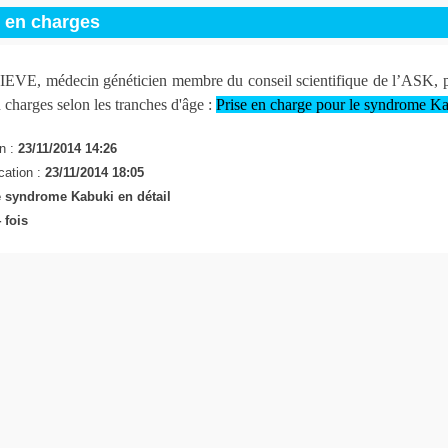
s en charges
E, médecin généticien membre du conseil scientifique de l’ASK, pr
n charges selon les tranches d'âge :
Prise en charge pour le syndrome K
n :
23/11/2014 14:26
cation :
23/11/2014 18:05
 syndrome Kabuki en détail
 fois