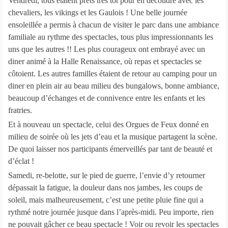
Vendredi, tous étaient prêts très tôt pour en découdre avec les
chevaliers, les vikings et les Gaulois ! Une belle journée
ensoleillée a permis à chacun de visiter le parc dans une ambiance
familiale au rythme des spectacles, tous plus impressionnants les
uns que les autres !! Les plus courageux ont embrayé avec un
diner animé à la Halle Renaissance, où repas et spectacles se
côtoient. Les autres familles étaient de retour au camping pour un
diner en plein air au beau milieu des bungalows, bonne ambiance,
beaucoup d’échanges et de connivence entre les enfants et les
fratries.
Et à nouveau un spectacle, celui des Orgues de Feux donné en
milieu de soirée où les jets d’eau et la musique partagent la scène.
De quoi laisser nos participants émerveillés par tant de beauté et
d’éclat !
Samedi, re-belotte, sur le pied de guerre, l’envie d’y retourner
dépassait la fatigue, la douleur dans nos jambes, les coups de
soleil, mais malheureusement, c’est une petite pluie fine qui a
rythmé notre journée jusque dans l’après-midi. Peu importe, rien
ne pouvait gâcher ce beau spectacle ! Voir ou revoir les spectacles