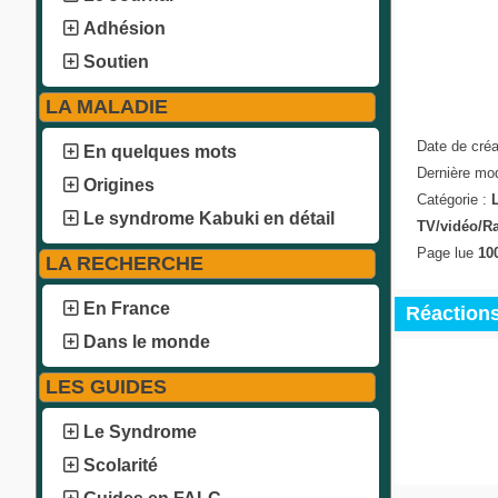
Adhésion
Soutien
LA MALADIE
Date de créa
En quelques mots
Dernière mod
Origines
Catégorie :
Le syndrome Kabuki en détail
TV/vidéo/R
Page lue
10
LA RECHERCHE
En France
Réactions 
Dans le monde
LES GUIDES
Le Syndrome
Scolarité