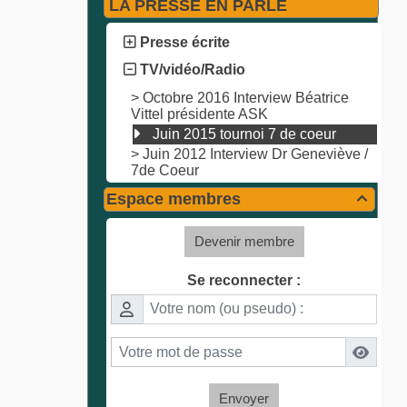
LA PRESSE EN PARLE
Presse écrite
TV/vidéo/Radio
>
Octobre 2016 Interview Béatrice
Vittel présidente ASK
Juin 2015 tournoi 7 de coeur
>
Juin 2012 Interview Dr Geneviève /
7de Coeur
Espace membres

Devenir membre
Se reconnecter :
Envoyer