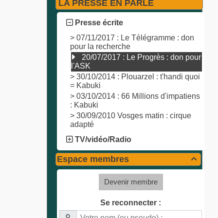
LA PRESSE EN PARLE
Presse écrite
>
07/11/2017 : Le Télégramme : don
pour la recherche
20/07/2017 : Le Progrès : don pour
l'ASK
>
30/10/2014 : Plouarzel : t'handi quoi
= Kabuki
>
03/10/2014 : 66 Millions d'impatiens
: Kabuki
>
30/09/2010 Vosges matin : cirque
adapté
TV/vidéo/Radio
Espace membres

Devenir membre
Se reconnecter :