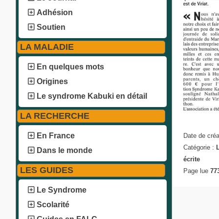
Adhésion
Soutien
LA MALADIE
En quelques mots
Origines
Le syndrome Kabuki en détail
LA RECHERCHE
En France
Date de créa
Catégorie :
Dans le monde
écrite
LES GUIDES
Page lue
773
Le Syndrome
Scolarité