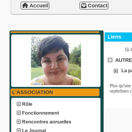
Accueil
Contact
Liens
Si 
AUTRE
La p
Plus qu'une 
orphelines c
L'ASSOCIATION
Rôle
Fonctionnement
Rencontres annuelles
Le Journal