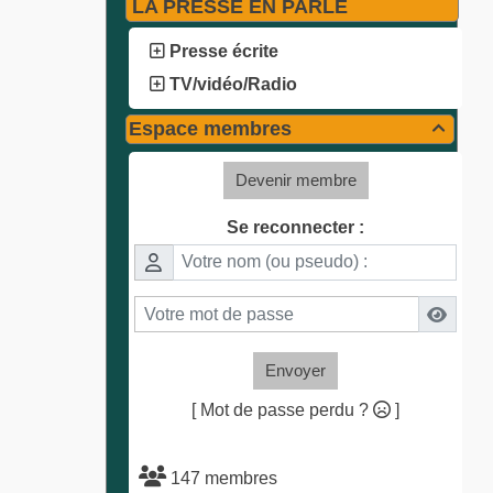
LA PRESSE EN PARLE
Presse écrite
TV/vidéo/Radio
Espace membres

Devenir membre
Se reconnecter :
Envoyer
[ Mot de passe perdu ?
]
147 membres