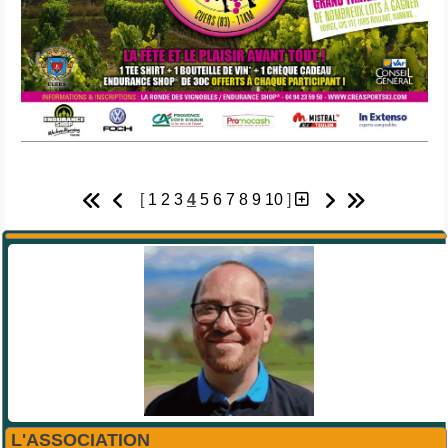
[
1
2
3
4
5
6
7
8
9
10
]
L'ASSOCIATION