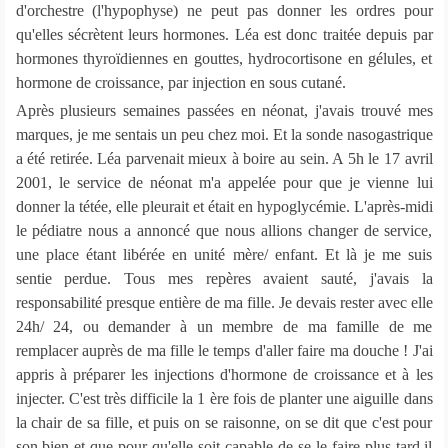
d'orchestre (l'hypophyse) ne peut pas donner les ordres pour
qu'elles sécrètent leurs hormones. Léa est donc traitée depuis par
hormones thyroïdiennes en gouttes, hydrocortisone en gélules, et
hormone de croissance, par injection en sous cutané.
Après plusieurs semaines passées en néonat, j'avais trouvé mes
marques, je me sentais un peu chez moi. Et la sonde nasogastrique
a été retirée. Léa parvenait mieux à boire au sein. A 5h le 17 avril
2001, le service de néonat m'a appelée pour que je vienne lui
donner la tétée, elle pleurait et était en hypoglycémie. L'après-midi
le pédiatre nous a annoncé que nous allions changer de service,
une place étant libérée en unité mère/ enfant. Et là je me suis
sentie perdue. Tous mes repères avaient sauté, j'avais la
responsabilité presque entière de ma fille. Je devais rester avec elle
24h/ 24, ou demander à un membre de ma famille de me
remplacer auprès de ma fille le temps d'aller faire ma douche ! J'ai
appris à préparer les injections d'hormone de croissance et à les
injecter. C'est très difficile la 1 ère fois de planter une aiguille dans
la chair de sa fille, et puis on se raisonne, on se dit que c'est pour
son bien et que pour qu'elle soit capable de se le faire plus tard il