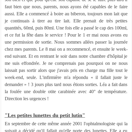
faut bien que nous, parents, nous ayons été capables de le faire
aussi. Elle a commencé à boire au biberon, toujours mon lait que
je continuais à tirer au tire lait. Elle prenait de très petites
quantités, 60ml, puis 80ml. Une fois elle a passé le cap des 100ml,
et ce fut la fête dans le service ! Pour le 1 er mai nous avons eu
une permission de sortie. Nous sommes allées passer la journée
chez mes parents. Le 8 mai on a recommencé, et ensuite le week-
end suivant. Et en rentrant le soir dans notre chambre d'hôpital je
me suis effondrée. Je ne comprenais pas pourquoi on ne nous
laissait pas sortir alors que j'avais pris en charge ma fille tout le
week-end, seule. L'infirmière m'a répondu « il fallait juste le
demander » ! 3 jours plus tard nous étions sorties. Léa a fait dans
la foulée une double otite carabinée avec 40° de température.
Direction les urgences !
"Les petites lunettes du petit lutin"
En septembre de cette même année 2001 l'ophtalmologiste qui la
suivait a décidé qu'il fallait qu'elle porte des lunettes. Elle a eu