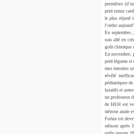
premières (d’un
petit ennui car
le plus réputé 
l’ordre aujourd’
En septembre, j
suis allé en cr
goût chimique d
En novembre, j’
petit légume si
mes intestins u
révélé ineffi
pédiatriques d
laxatifs et autr
un professeur d
de HEH est ve
sténose anale es
Forlax est deve
sténose après 3
enfin janvier 2