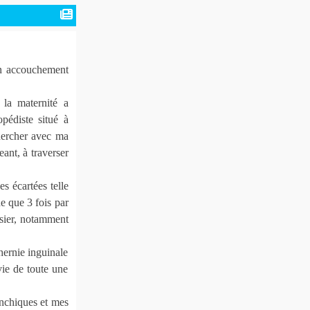
un accouchement
la maternité a
pédiste situé à
hercher avec ma
ant, à traverser
s écartées telle
e que 3 fois par
essier, notamment
hernie inguinale
vie de toute une
nchiques et mes