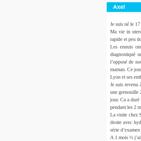
Axel
Je suis né le 1
Ma vie in uter
rapide et peu d
Les ennuis on
diagnostiqué u
l’opposé de no
maman. Ce jour-
Lyon et ses embo
Je suis revenu 
une grenouille 
jour. Ca a duré 
pendant les 2 mo
La visite chez 
droite avec hyd
série d’examen 
A 1 mois ½ j’a