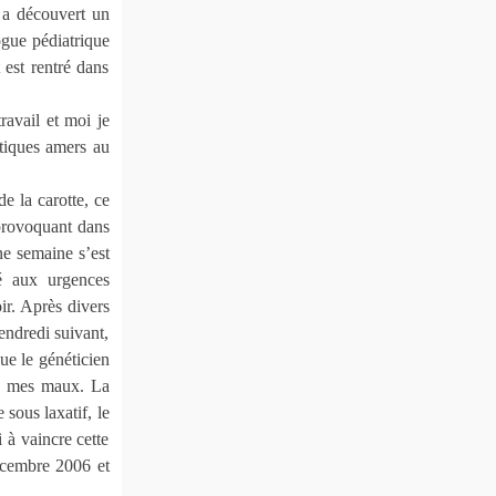
e a découvert un
ogue pédiatrique
 est rentré dans
ravail et moi je
otiques amers au
e la carotte, ce
 provoquant dans
ne semaine s’est
é aux urgences
r. Après divers
vendredi suivant,
ue le généticien
s mes maux. La
 sous laxatif, le
 à vaincre cette
décembre 2006 et