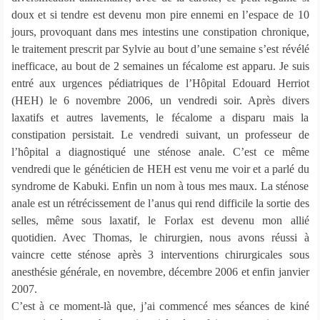
doux et si tendre est devenu mon pire ennemi en l’espace de 10
jours, provoquant dans mes intestins une constipation chronique,
le traitement prescrit par Sylvie au bout d’une semaine s’est révélé
inefficace, au bout de 2 semaines un fécalome est apparu. Je suis
entré aux urgences pédiatriques de l’Hôpital Edouard Herriot
(HEH) le 6 novembre 2006, un vendredi soir. Après divers
laxatifs et autres lavements, le fécalome a disparu mais la
constipation persistait. Le vendredi suivant, un professeur de
l’hôpital a diagnostiqué une sténose anale. C’est ce même
vendredi que le généticien de HEH est venu me voir et a parlé du
syndrome de Kabuki. Enfin un nom à tous mes maux. La sténose
anale est un rétrécissement de l’anus qui rend difficile la sortie des
selles, même sous laxatif, le Forlax est devenu mon allié
quotidien. Avec Thomas, le chirurgien, nous avons réussi à
vaincre cette sténose après 3 interventions chirurgicales sous
anesthésie générale, en novembre, décembre 2006 et enfin janvier
2007.
C’est à ce moment-là que, j’ai commencé mes séances de kiné