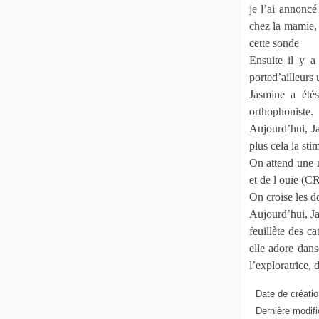
je l’ai annoncé
chez la mamie, 
cette sonde
Ensuite il y a
ported’ailleurs 
Jasmine a été
orthophoniste.
Aujourd’hui, Ja
plus cela la sti
On attend une r
et de l ouïe (C
On croise les doi
Aujourd’hui, Ja
feuillète des ca
elle adore dan
l’exploratrice, 
Date de créatio
Dernière modifi