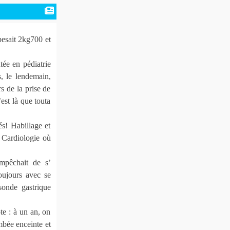
pesait 2kg700 et
utée en pédiatrie
 le lendemain,
s de la prise de
est là que touta
és! Habillage et
n Cardiologie où
empêchait de s’
toujours avec se
sonde gastrique
te : à un an, on
ombée enceinte et