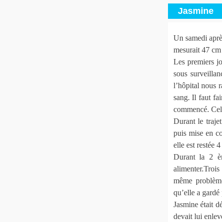
Jasmine
Un samedi après
mesurait 47 c
Les premiers jou
sous surveill
l’hôpital nous 
sang. Il faut f
commencé. Cela 
Durant le traje
puis mise en co
elle est restée 4
Durant la 2 èm
alimenter.Trois
même problème 
qu’elle a gardé
Jasmine était d
devait lui enlev