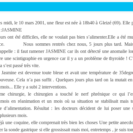
 midi, le 10 mars 2001, une fleur est née à 18h40 à Gleizé (69). Elle 
m :JASMINE
rs ont été difficiles, elle ne voulait pas bien s’alimenter.Elle a été m
ance. Nous sommes rentrés chez nous, 5 jours plus tard. Mais,
rappelle : il faut ramener JASMINE car ils ont détecté une anomalie lor
aire une scintigraphie en urgence car il y a un problème de thyroïde ! C’
s’est passé très vite.
t Jasmine est devenue toute bleue et avait une température de 35degr
uveuse. Cela n’a pas suffit . Quelques jours plus tard on la mutait e
 mois... Elle y a subi 2 interventions.
e chirurgie, le chirurgien a touché le nerf phrénique ce qui l’
 mois en réanimation et un mois où sa situation se stabilisait mais 
d’alimentation. Résultat : les docteurs décident de lui poser une 
 plusieurs mois.
éjà une coquine, elle comprenait très bien les choses Une petite anecdo
er la sonde gastrique si elle grossissait mais moi, entretemps , je suis t