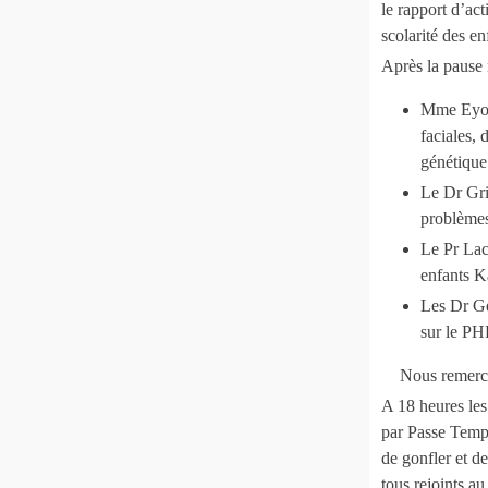
le rapport d’act
scolarité des en
Après la pause r
Mme Eyoum
faciales, 
génétique
Le Dr Gri
problèmes
Le Pr Lac
enfants K
Les Dr Ge
sur le PH
Nous remercio
A 18 heures les 
par Passe Temps
de gonfler et d
tous rejoints a