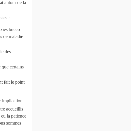
at autour de la
stes :
axies bucco
ts de maladie
le des
 que certains
 fait le point
r implication.
re accueillis
 eu la patience
 nous sommes