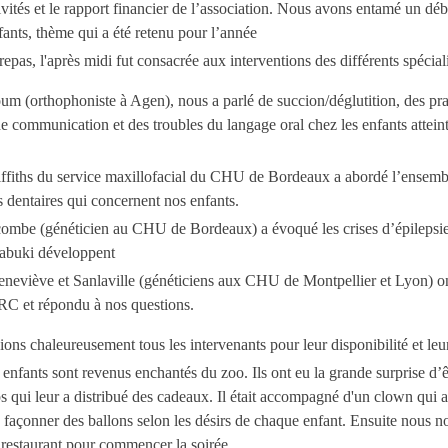
ivités et le rapport financier de l’association. Nous avons entamé un déb
fants, thème qui a été retenu pour l’année
epas, l'après midi fut consacrée aux interventions des différents spéciali
 (orthophoniste à Agen), nous a parlé de succion/déglutition, des pr
de communication et des troubles du langage oral chez les enfants attein
ffiths du service maxillofacial du CHU de Bordeaux a abordé l’ensemb
 dentaires qui concernent nos enfants.
ombe (généticien au CHU de Bordeaux) a évoqué les crises d’épilepsie
abuki développent
neviève et Sanlaville (généticiens aux CHU de Montpellier et Lyon) ont
RC et répondu à nos questions.
ns chaleureusement tous les intervenants pour leur disponibilité et leu
enfants sont revenus enchantés du zoo. Ils ont eu la grande surprise d’êt
 qui leur a distribué des cadeaux. Il était accompagné d'un clown qui a
e façonner des ballons selon les désirs de chaque enfant. Ensuite nous
u restaurant pour commencer la soirée.