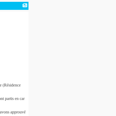
le (Résidence
t partis en car
s avons approuvé