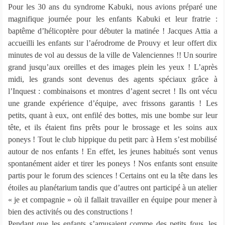
Pour les 30 ans du syndrome Kabuki, nous avions préparé une
magnifique journée pour les enfants Kabuki et leur fratrie :
baptême d’hélicoptère pour débuter la matinée ! Jacques Attia a
accueilli les enfants sur l’aérodrome de Prouvy et leur offert dix
minutes de vol au dessus de la ville de Valenciennes !! Un sourire
grand jusqu’aux oreilles et des images plein les yeux ! L’après
midi, les grands sont devenus des agents spéciaux grâce à
l’Inquest : combinaisons et montres d’agent secret ! Ils ont vécu
une grande expérience d’équipe, avec frissons garantis ! Les
petits, quant à eux, ont enfilé des bottes, mis une bombe sur leur
tête, et ils étaient fins prêts pour le brossage et les soins aux
poneys ! Tout le club hippique du petit parc à Hem s’est mobilisé
autour de nos enfants ! En effet, les jeunes habitués sont venus
spontanément aider et tirer les poneys ! Nos enfants sont ensuite
partis pour le forum des sciences ! Certains ont eu la tête dans les
étoiles au planétarium tandis que d’autres ont participé à un atelier
« je et compagnie » où il fallait travailler en équipe pour mener à
bien des activités ou des constructions !
Pendant que les enfants s’amusaient comme des petits fous, les