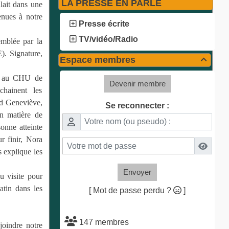
LA PRESSE EN PARLE
lait dans une
enues à notre
Presse écrite
TV/vidéo/Radio
emblée par la
. Signature,
Espace membres

nne au CHU de
Devenir membre
chainent les
id Geneviève,
Se reconnecter :
n matière de
sonne atteinte
r finir, Nora
 explique les
Envoyer
u visite pour
atin dans les
[ Mot de passe perdu ?
]
147 membres
joindre notre