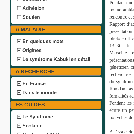
Pendant que 
Adhésion
bonne ambian
rencontre et
Soutien
Rapport d’ac
LA MALADIE
présentatio
photo « offici
En quelques mots
13h30 : le t
Origines
Marseille p
Le syndrome Kabuki en détail
présentation
généticien 
LA RECHERCHE
recherche et 
du syndrome 
En France
Ramdani, ass
Dans le monde
formalités ad
Pendant les 
LES GUIDES
écrire un pe
Le Syndrome
nouvelles de 
Scolarité
A l’issue de