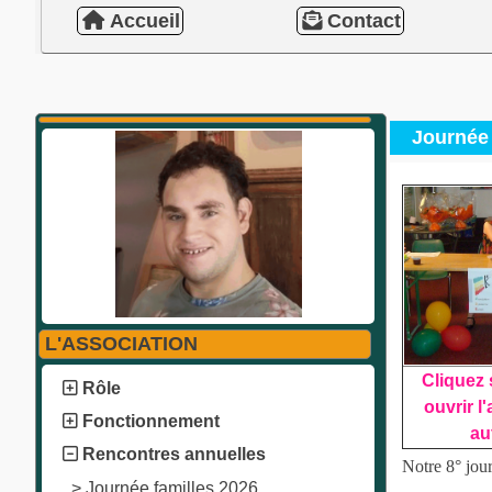
Accueil
Contact
Journée 
L'ASSOCIATION
Cliquez 
Rôle
ouvrir 
Fonctionnement
au
Rencontres annuelles
Notre 8° jour
>
Journée familles 2026