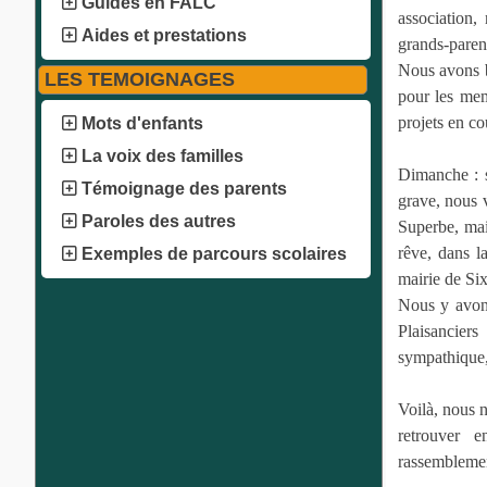
Guides en FALC
association
Aides et prestations
grands-paren
Nous avons bi
LES TEMOIGNAGES
pour les mem
projets en co
Mots d'enfants
La voix des familles
Dimanche : s
Témoignage des parents
grave, nous 
Paroles des autres
Superbe, mai
rêve, dans l
Exemples de parcours scolaires
mairie de Six
Nous y avons
Plaisancier
sympathique, 
Voilà, nous n
retrouver 
rassemblement