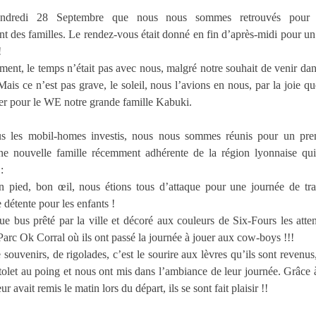
endredi 28 Septembre que nous nous sommes retrouvés pour
t des familles. Le rendez-vous était donné en fin d’après-midi pour un
!
ent, le temps n’était pas avec nous, malgré notre souhait de venir dan
! Mais ce n’est pas grave, le soleil, nous l’avions en nous, par la joie 
er pour le WE notre grande famille Kabuki.
us les mobil-homes investis, nous nous sommes réunis pour un prem
ne nouvelle famille récemment adhérente de la région lyonnaise qui 
:
 pied, bon œil, nous étions tous d’attaque pour une journée de tra
 détente pour les enfants !
e bus prêté par la ville et décoré aux couleurs de Six-Fours les atten
arc Ok Corral où ils ont passé la journée à jouer aux cow-boys !!!
ouvenirs, de rigolades, c’est le sourire aux lèvres qu’ils sont revenu
stolet au poing et nous ont mis dans l’ambiance de leur journée. Grâce
 avait remis le matin lors du départ, ils se sont fait plaisir !!