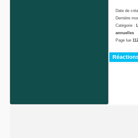
Date de créa
Dernière mod
Catégorie :
annuelles
Page lue
112
Réactions 