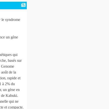
r le syndrome
ence un gène
nétiques qui
rche, basés sur
an Genome
 août de la
on, rapide et
 1 à 2% du
r, un gène en
es de Kabuki.
nelle qui ne
te et compacte.