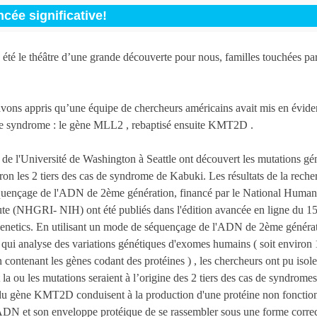
cée significative!
été le théâtre d’une grande découverte pour nous, familles touchées pa
avons appris qu’une équipe de chercheurs américains avait mis en évid
le syndrome : le gène MLL2 , rebaptisé ensuite KMT2D .
de l'Université de Washington à Seattle ont découvert les mutations gé
ron les 2 tiers des cas de syndrome de Kabuki. Les résultats de la reche
uençage de l'ADN de 2ème génération, financé par le National Hum
ute (NHGRI- NIH) ont été publiés dans l'édition avancée en ligne du 15
netics. En utilisant un mode de séquençage de l'ADN de 2ème générati
qui analyse des variations génétiques d'exomes humains ( soit environ
ontenant les gènes codant des protéines ) , les chercheurs ont pu isole
t la ou les mutations seraient à l’origine des 2 tiers des cas de syndrom
du gène KMT2D conduisent à la production d'une protéine non fonction
ADN et son enveloppe protéique de se rassembler sous une forme correc