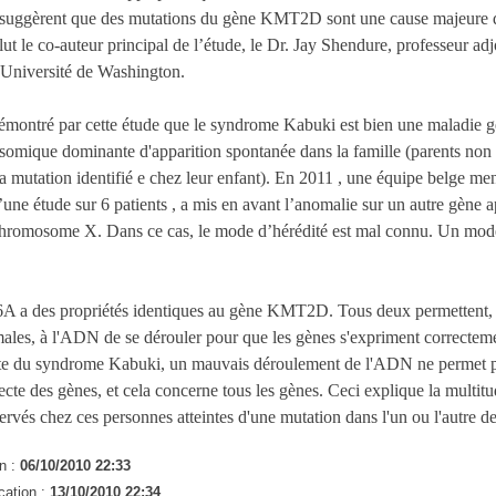
s suggèrent que des mutations du gène KMT2D sont une cause majeure
ut le co-auteur principal de l’étude, le Dr. Jay Shendure, professeur adj
'Université de Washington.
 démontré par cette étude que le syndrome Kabuki est bien une maladie 
osomique dominante d'apparition spontanée dans la famille (parents non a
la mutation identifié e chez leur enfant). En 2011 , une équipe belge men
d’une étude sur 6 patients , a mis en avant l’anomalie sur un autre gè
 chromosome X. Dans ce cas, le mode d’hérédité est mal connu. Un mod
a des propriétés identiques au gène KMT2D. Tous deux permettent, 
ales, à l'ADN de se dérouler pour que les gènes s'expriment correctem
nte du syndrome Kabuki, un mauvais déroulement de l'ADN ne permet 
ecte des gènes, et cela concerne tous les gènes. Ceci explique la multit
vés chez ces personnes atteintes d'une mutation dans l'un ou l'autre de
n :
06/10/2010 22:33
cation :
13/10/2010 22:34