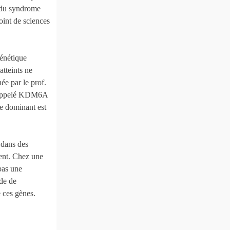
 du syndrome
oint de sciences
génétique
tteints ne
ée par le prof.
ne appelé KDM6A
e dominant est
dans des
ent. Chez une
pas une
ude de
 ces gènes.