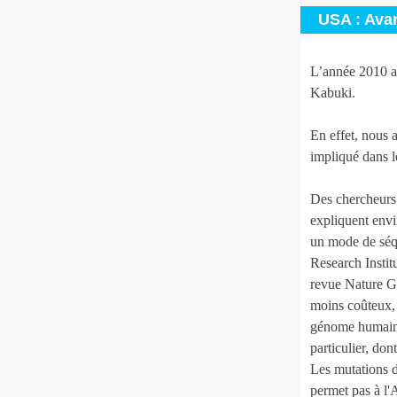
USA : Avan
L’année 2010 a 
Kabuki.
En effet, nous 
impliqué dans 
Des chercheurs 
expliquent envi
un mode de séq
Research Instit
revue Nature Ge
moins coûteux, 
génome humain c
particulier, don
Les mutations 
permet pas à l'