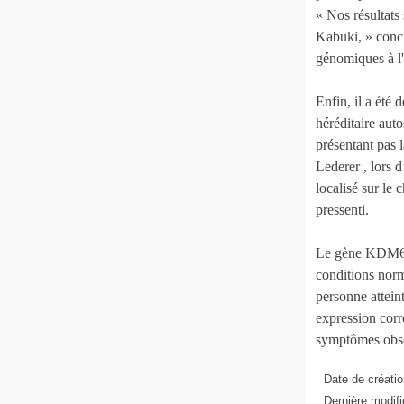
« Nos résultat
Kabuki, » concl
génomiques à l
Enfin, il a été
héréditaire aut
présentant pas 
Lederer , lors 
localisé sur le
pressenti.
Le gène KDM6A 
conditions norm
personne attei
expression corr
symptômes obser
Date de créatio
Dernière modifi