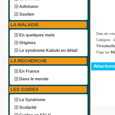
Adhésion
Soutien
LA MALADIE
Date de créa
En quelques mots
Catégorie :
Origines
TV/vidéo/R
Le syndrome Kabuki en détail
Page lue
942
LA RECHERCHE
Réactions 
En France
Dans le monde
LES GUIDES
Le Syndrome
Scolarité