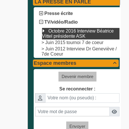
LA PRESSE EN PARLE
Presse écrite
TV/vidéo/Radio
Octobre 2016 Interview Béatrice
Vittel présidente ASK
>
Juin 2015 tournoi 7 de coeur
>
Juin 2012 Interview Dr Geneviève /
7de Coeur
Espace membres

Devenir membre
Se reconnecter :
Envoyer