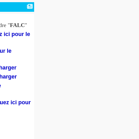
dre "
FALC
"
 ici pour le
ur le
charger
charger
e
uez ici pour