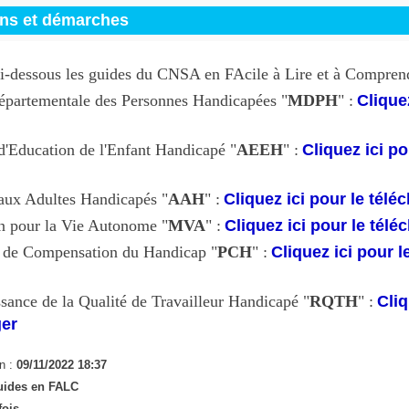
ons et démarches
i-dessous les guides du CNSA en FAcile à Lire et à Compren
partementale des Personnes Handicapées "
MDPH
" :
Cliquez
d'Education de l'Enfant Handicapé "
AEEH
" :
Cliquez ici po
 aux Adultes Handicapés "
AAH
" :
Cliquez ici pour le télé
n pour la Vie Autonome "
MVA
" :
Cliquez ici pour le télé
n de Compensation du Handicap "
PCH
" :
Cliquez ici pour l
ance de la Qualité de Travailleur Handicapé "
RQTH
" :
Cliq
ger
n :
09/11/2022 18:37
ides en FALC
fois