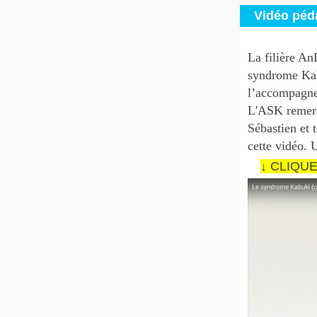
Vidéo péd
La filière An
syndrome Kabu
l’accompagn
L'ASK remerci
Sébastien et t
cette vidéo. 
↓ CLIQU