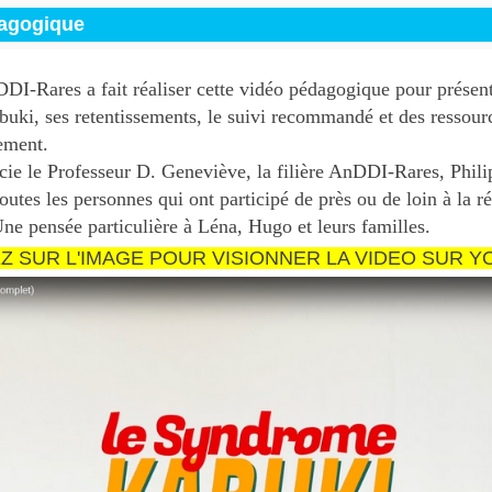
agogique
DDI-Rares a fait réaliser cette vidéo pédagogique pour présent
ki, ses retentissements, le suivi recommandé et des ressour
ement.
e le Professeur D. Geneviève, la filière AnDDI-Rares, Phili
outes les personnes qui ont participé de près ou de loin à la ré
Une pensée particulière à Léna, Hugo et leurs familles.
EZ SUR L'IMAGE POUR VISIONNER LA VIDEO SUR Y