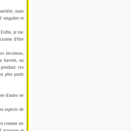
arrière, mais
 singulier et
 Enfin, je me
rainte d'être
des inconnus,
u bavent, ou
 pendant ces
x plus partir
ne d'autre ne
les aspects de
 peu comme un
rd nouveau et