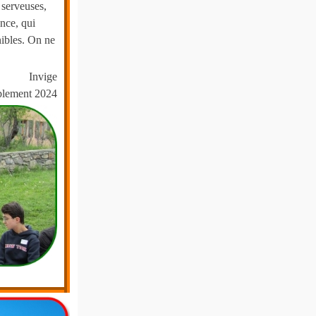
 serveuses,
ance, qui
nibles. On ne
Invige
blement 2024