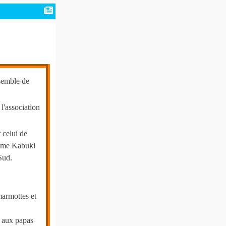
semble de
l'association
 celui de
rome Kabuki
Sud.
armottes et
t aux papas