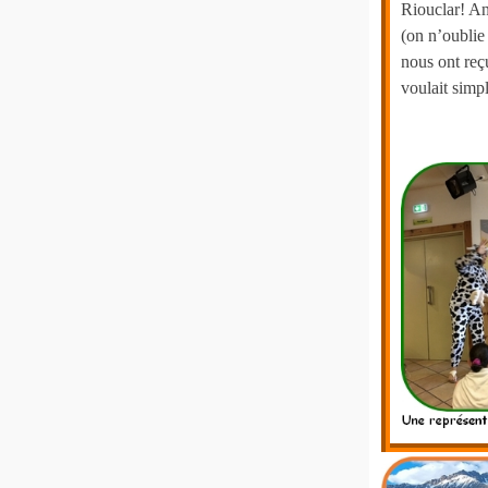
Riouclar! An
(on n’oublie 
nous ont reçu
voulait simp