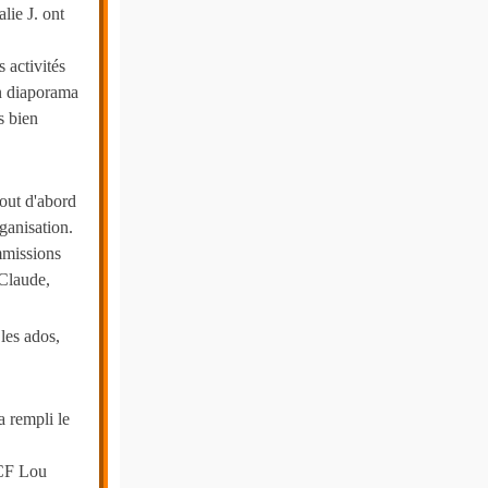
ie J. ont
 activités
un diaporama
s bien
out d'abord
ganisation.
mmissions
 Claude,
les ados,
a rempli le
VCF Lou