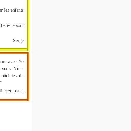
r les enfants
bativité sont
Serge
ours avec 70
uverts. Nous
 atteintes du
"
line et Léana