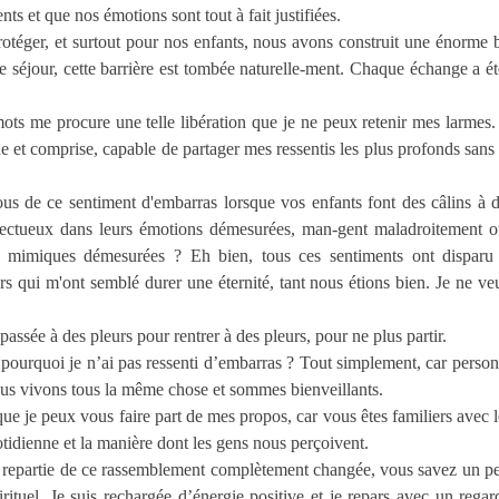
ts et que nos émotions sont tout à fait justifiées.
otéger, et surtout pour nos enfants, nous avons construit une énorme b
e séjour, cette barrière est tombée naturelle-ment. Chaque échange a été
ots me procure une telle libération que je ne peux retenir mes larmes.
e et comprise, capable de partager mes ressentis les plus profonds sans c
s de ce sentiment d'embarras lorsque vos enfants font des câlins à 
ffectueux dans leurs émotions démesurées, man-gent maladroitement o
s mimiques démesurées ? Eh bien, tous ces sentiments ont disparu
rs qui m'ont semblé durer une éternité, tant nous étions bien. Je ne veu
passée à des pleurs pour rentrer à des pleurs, pour ne plus partir.
pourquoi je n’ai pas ressenti d’embarras ? Tout simplement, car person
 nous vivons tous la même chose et sommes bienveillants.
que je peux vous faire part de mes propos, car vous êtes familiers avec 
otidienne et la manière dont les gens nous perçoivent.
s repartie de ce rassemblement complètement changée, vous savez un
irituel. Je suis rechargée d’énergie positive et je repars avec un rega