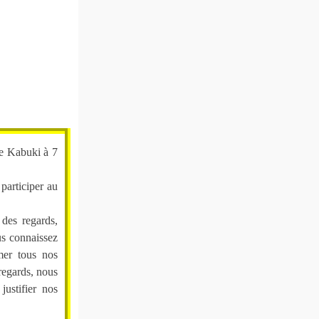
me Kabuki à 7
 participer au
 des regards,
us connaissez
mer tous nos
regards, nous
ustifier nos