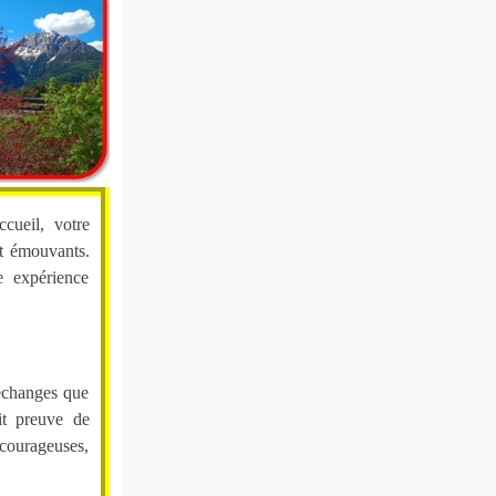
ccueil, votre
et émouvants.
e expérience
échanges que
it preuve de
courageuses,