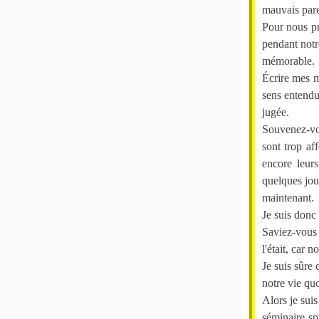
mauvais paren
Pour nous pr
pendant notr
mémorable.
Écrire mes m
sens entendu
jugée.
Souvenez-vou
sont trop a
encore leur
quelques jou
maintenant.
Je suis donc 
Saviez-vous 
l'était, car
Je suis sûre 
notre vie qu
Alors je sui
séminaire sp