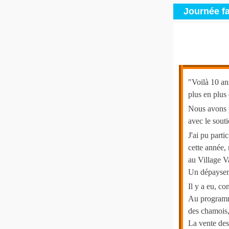
Journée fa
"Voilà 10 an
plus en plus 
Nous avons p
avec le sout
J'ai pu parti
cette année,
au Village V
Un dépayseme
Il y a eu, c
Au programm
des chamois,
La vente des