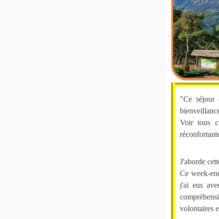
"Ce séjour é
bienveillanc
Voir tous c
réconfortant
J'aborde cett
Ce week-end
j'ai eus av
compréhensi
volontaires e