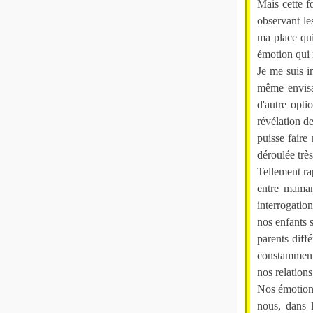
Mais cette f
observant le
ma place qui
émotion qui 
Je me suis in
même envisag
d'autre opti
révélation d
puisse faire
déroulée trè
Tellement ra
entre maman
interrogatio
nos enfants 
parents diff
constamment 
nos relations
Nos émotions
nous, dans