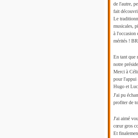
de l'autre, 
fait découvri
Le tradition
musicales, p
à l'occasion
mérités ! B
En tant que 
notre présid
Merci à Céli
pour l'appui
Hugo et Luca
J'ai pu écha
profiter de t
J'ai aimé vou
cœur gros c
Et finalemen