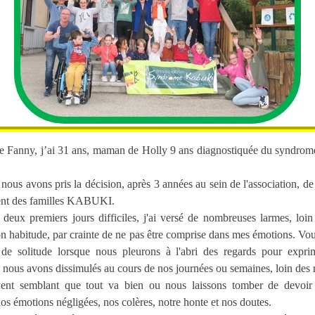
e Fanny, j’ai 31 ans, maman de Holly 9 ans diagnostiquée du syndro
nous avons pris la décision, après 3 années au sein de l'association, de
nt des familles KABUKI.
s deux premiers jours difficiles, j'ai versé de nombreuses larmes, loin
habitude, par crainte de ne pas être comprise dans mes émotions. Vo
s de solitude lorsque nous pleurons à l'abri des regards pour expri
e nous avons dissimulés au cours de nos journées ou semaines, loin des 
vent semblant que tout va bien ou nous laissons tomber de devoir j
os émotions négligées, nos colères, notre honte et nos doutes.