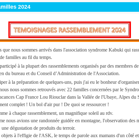
milles 2024
s que nous sommes arrivés dans l'association syndrome Kabuki qui ras
de familles au fil du temps.
articipé à la plupart des rassemblements organisés par des membres de 
ien du bureau et du Conseil d’Administration de l'Association.
ciper à la préparation de quelques-uns, puis j'ai eu le bonheur d'organiser
 nous nous sommes retrouvés avec 22 familles concernées par le Synd
acances Cap France Lou Riouclar dans la Vallée de l'Ubaye, Alpes du 
nt complet ! Un bol d'air pur ! De quoi se ressourcer !
omme à chaque rassemblement, un magnifique soleil au rdv.
e nous avions une randonnée guidée en montagne, l'observation des m
 une dégustation de produits du terroir.
 objets à l'effigie de l'ASK, le temps de parole aux mamans d'un côté e