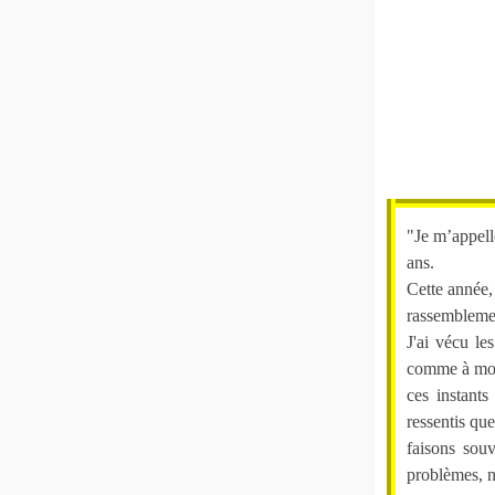
"Je m’appell
ans.
Cette année, 
rassembleme
J'ai vécu le
comme à mon 
ces instant
ressentis qu
faisons sou
problèmes, n