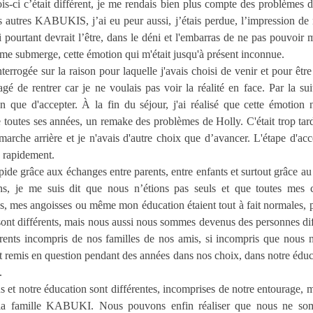
ois-ci c’était différent, je me rendais bien plus compte des problèmes d
s autres KABUKIS, j’ai eu peur aussi, j’étais perdue, l’impression de 
 pourtant devrait l’être, dans le déni et l'embarras de ne pas pouvoir ma
me submerge, cette émotion qui m'était jusqu'à présent inconnue.
terrogée sur la raison pour laquelle j'avais choisi de venir et pour être
é de rentrer car je ne voulais pas voir la réalité en face. Par la suit
on que d'accepter. À la fin du séjour, j'ai réalisé que cette émotion n
e toutes ses années, un remake des problèmes de Holly. C'était trop tar
 marche arrière et je n'avais d'autre choix que d’avancer. L'étape d'acce
s rapidement.
pide grâce aux échanges entre parents, entre enfants et surtout grâce au 
s, je me suis dit que nous n’étions pas seuls et que toutes mes c
ns, mes angoisses ou même mon éducation étaient tout à fait normales, 
sont différents, mais nous aussi nous sommes devenus des personnes dif
érents incompris de nos familles de nos amis, si incompris que nou
remis en question pendant des années dans nos choix, dans notre éduc
.
 et notre éducation sont différentes, incomprises de notre entourage, m
 la famille KABUKI. Nous pouvons enfin réaliser que nous ne so