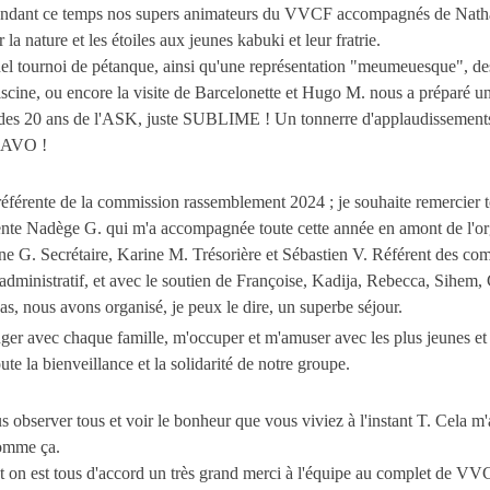
pendant ce temps nos supers animateurs du VVCF accompagnés de Nathal
r la nature et les étoiles aux jeunes kabuki et leur fratrie.
nel tournoi de pétanque, ainsi qu'une représentation "meumeuesque", des
iscine, ou encore la visite de Barcelonette et Hugo M. nous a préparé 
 des 20 ans de l'ASK, juste SUBLIME ! Un tonnerre d'applaudissement
RAVO !
référente de la commission rassemblement 2024 ; je souhaite remercier t
ente Nadège G. qui m'a accompagnée toute cette année en amont de l'or
ne G. Secrétaire, Karine M. Trésorière et Sébastien V. Référent des co
 administratif, et avec le soutien de Françoise, Kadija, Rebecca, Sihem,
s, nous avons organisé, je peux le dire, un superbe séjour.
nger avec chaque famille, m'occuper et m'amuser avec les plus jeunes et 
oute la bienveillance et la solidarité de notre groupe.
s observer tous et voir le bonheur que vous viviez à l'instant T. Cela m'
omme ça.
t on est tous d'accord un très grand merci à l'équipe au complet de V