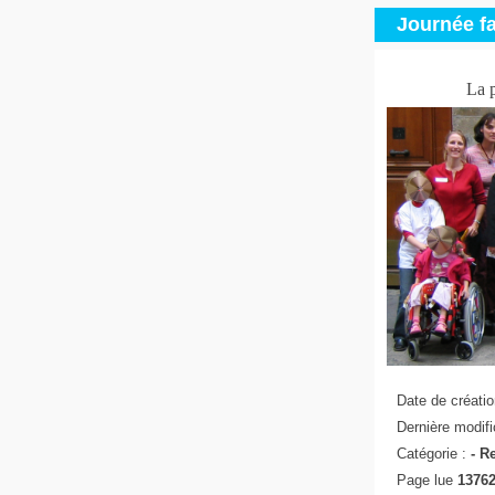
Journée fa
La p
Date de créatio
Dernière modifi
Catégorie :
-
Re
Page lue
13762