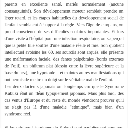
parents en excellente santé, mariés normalement (aucune
consanguinité). Son développement moteur semblait prendre un
léger retard, et les étapes habituelles du développement social de
l'enfant semblaient échapper à la règle. Vers l'âge de cinq ans, on
prend conscience de ses difficultés scolaires importantes. Et lors
d'une visite à l'hôpital pour une infection respiratoire, on s'aperçoit
que la petite fille souffre d'une maladie réelle et rare. Son quotient
intellectuel avoisine les 60, ses sourcils sont arqués, elle présente
une malformation faciale, des fentes palpèbrales (bords externes
de l’œil), un philtrum plat (dessin entre la lèvre supérieure et la
base du nez), une hypotonie... et maintes autres manifestations qui
ont permis de mettre un doigt sur le véritable mal de l'enfant.
Les deux docteurs japonais ont longtemps cru que le Syndrome
Kabuki était un fléau typiquement japonais. Mais plus tard, des
cas venus d'Europe et du reste du monde viendront prouver qu'il
ne s'agit pas là d'une maladie "ethnique", mais bien d'un
syndrome réel.
Si les origines historiques du Kabuki sont parfaitement connues,