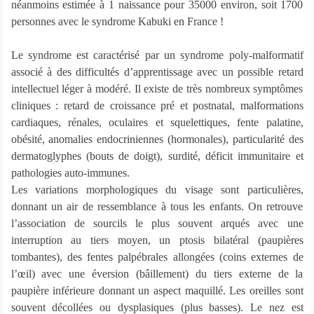
néanmoins estimée à 1 naissance pour 35000 environ, soit 1700
personnes avec le syndrome Kabuki en France !
Le syndrome est caractérisé par un syndrome poly-malformatif
associé à des difficultés d’apprentissage avec un possible retard
intellectuel léger à modéré. Il existe de très nombreux symptômes
cliniques : retard de croissance pré et postnatal, malformations
cardiaques, rénales, oculaires et squelettiques, fente palatine,
obésité, anomalies endocriniennes (hormonales), particularité des
dermatoglyphes (bouts de doigt), surdité, déficit immunitaire et
pathologies auto-immunes.
Les variations morphologiques du visage sont particulières,
donnant un air de ressemblance à tous les enfants. On retrouve
l’association de sourcils le plus souvent arqués avec une
interruption au tiers moyen, un ptosis bilatéral (paupières
tombantes), des fentes palpébrales allongées (coins externes de
l’œil) avec une éversion (bâillement) du tiers externe de la
paupière inférieure donnant un aspect maquillé. Les oreilles sont
souvent décollées ou dysplasiques (plus basses). Le nez est