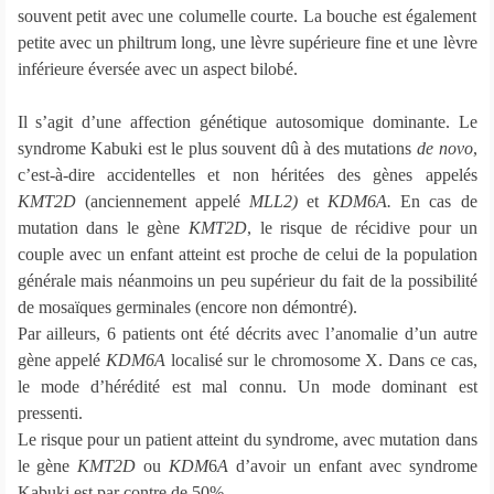
souvent petit avec une columelle courte. La bouche est également
petite avec un philtrum long, une lèvre supérieure fine et une lèvre
inférieure éversée avec un aspect bilobé.
Il s’agit d’une affection génétique autosomique dominante. Le
syndrome Kabuki est le plus souvent dû à des mutations
de novo
,
c’est-à-dire accidentelles et non héritées des gènes appelés
KMT2D
(anciennement appelé
MLL2)
et
KDM6A.
En cas de
mutation dans le gène
KMT2D
, le risque de récidive pour un
couple avec un enfant atteint est proche de celui de la population
générale mais néanmoins un peu supérieur du fait de la possibilité
de mosaïques germinales (encore non démontré).
Par ailleurs, 6 patients ont été décrits avec l’anomalie d’un autre
gène appelé
KDM6A
localisé sur le chromosome X. Dans ce cas,
le mode d’hérédité est mal connu. Un mode dominant est
pressenti.
Le risque pour un patient atteint du syndrome, avec mutation dans
le gène
KMT2D
ou
KDM
6
A
d’avoir un enfant avec syndrome
Kabuki est par contre de 50%.