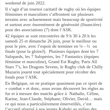
weekend de juin 2022.
Il s’agit d’un tournoi caritatif de rugby où les équipes
féminines et masculines s’affrontent sur plusieurs
terrains avec acharnement mais beaucoup de sportivité
et surtout avec énormément de générosité (financière)
pour des associations (7) dont l’ASK.
42 équipes se sont rencontrées de 9 h 30 à 20 h les
samedi 25 et dimanche 26 juin, pour le meilleur ou
pour le pire, avec l’espoir de terminer en ¼ - ½ ou
finale (pour la gloireJ). Plusieurs équipes dont les 7
Salopards, les 7 Saloperies, les 7 Fantastics (équipes
féminine et masculine), Grand Est Rugby, Paris All
Stars 7’s, les Dragons Sevens, le Rugby club de Chilly
Mazarin jouent tout spécialement pour récolter des
fonds pour l’ASK.
En Belgique, on ne pratique quasiment pas ce sport de
« combat » et donc, nous avons découvert les règles au
fur et à mesure des matchs grâce à Nathalie, Céline,
Karine, Jean-Claude, Stéphane, Olivier, David… mais
ce qui nous a particulièrement émerveillés, c’est
l’accueil réservé à nos jeunes Kabuki au milieu des