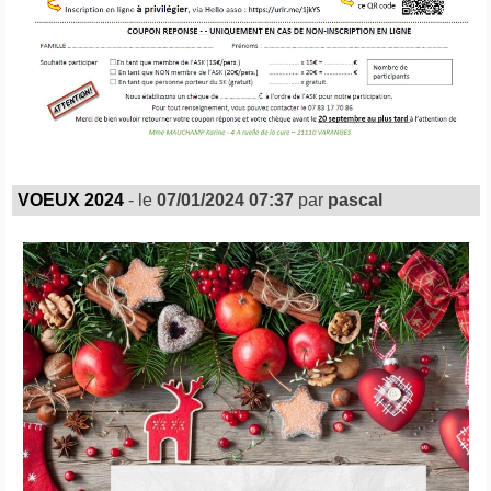
VOEUX 2024
- le
07/01/2024 07:37
par
pascal