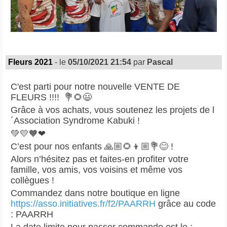
Fleurs 2021
- le
05/10/2021 21:54
par
Pascal
C'est parti pour notre nouvelle VENTE DE
FLEURS !!!! 💐🌻😃
Grâce à vos achats, vous soutenez les projets de l
´Association Syndrome Kabuki !
💚💛🧡❤
C’est pour nos enfants 🙏🏼🌻👦🏼💐😊 !
Alors n’hésitez pas et faites-en profiter votre
famille, vos amis, vos voisins et même vos
collègues !
Commandez dans notre boutique en ligne
https://asso.initiatives.fr/f2/PAARRH
grâce au code
: PAARRH
La date limite pour passer commande est le :